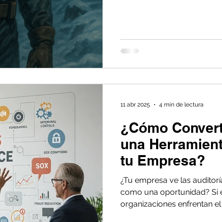
cuando trasladamos esta m
¿Qué ocurre cuando tu orga
"nevada tóxica" de auditorí
seguridad o regulaciones 
11 abr 2025
4 min de lectura
¿Cómo Converti
una Herramient
tu Empresa?
¿Tu empresa ve las audito
como una oportunidad? Si e
organizaciones enfrentan el
viéndolo como un requisito 