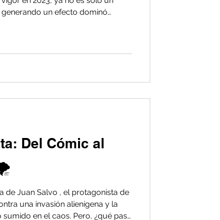
 vigor en 2023, ya no es solo un
á generando un efecto dominó
ando las costas de Latinoamérica,
tores críticos (energía, transporte,
evaluar sus posturas de seguridad. En
 alcance real de la NIS2 para la
de ruta práctica. White Hat S
ta: Del Cómic al
️
 de Juan Salvo , el protagonista de
ontra una invasión alienígena y la
sumido en el caos. Pero, ¿qué pasa