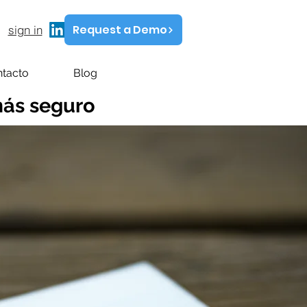
Request a Demo
sign in
tacto
Blog
ás seguro