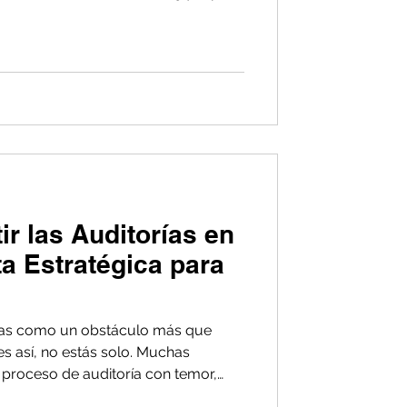
etáfora al mundo empresarial?
nización enfrenta su propia
as inesperadas, incidentes de
cambiantes?
r las Auditorías en
a Estratégica para
rías como un obstáculo más que
s así, no estás solo. Muchas
 proceso de auditoría con temor,
burocrático lleno de estrés,