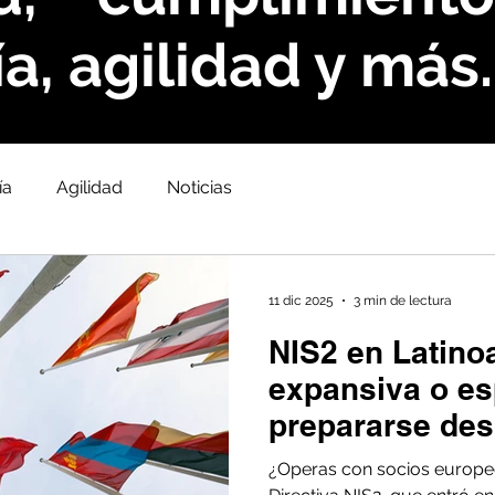
a, agilidad y más.
ía
Agilidad
Noticias
11 dic 2025
3 min de lectura
NIS2 en Latino
expansiva o e
prepararse des
¿Operas con socios europe