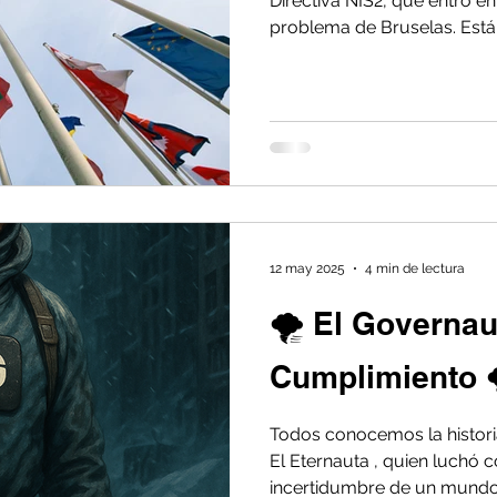
Directiva NIS2, que entró en
problema de Bruselas. Est
regulatorio que está alcanz
obligando a empresas de sec
fintech, salud digital) a re
esta nota, desentrañamos el
región y te damos una hoja 
12 may 2025
4 min de lectura
🌪️ El Governau
Cumplimiento 
Todos conocemos la historia
El Eternauta , quien luchó c
incertidumbre de un mundo 