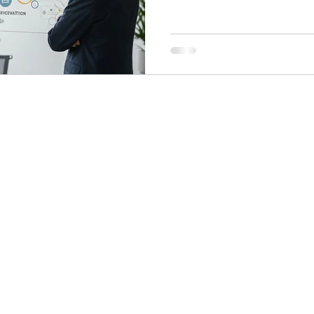
papeleo y caos interno. S
aún no comprenden es que l
pueden transformarse en un
potencia la eficiencia, fort
eleva la credibili