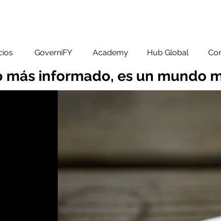
cios
GoverniFY
Academy
Hub Global
Con
 más informado, es un mundo m