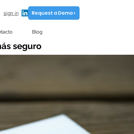
Request a Demo
sign in
tacto
Blog
ás seguro