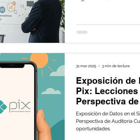
viéndolo como un requisito 
papeleo y caos interno. S
aún no comprenden es que l
pueden transformarse en un
potencia la eficiencia, fort
eleva la credibili
31 mar 2025
3 min de lectura
Exposición de 
Pix: Lecciones
Perspectiva de
Exposición de Datos en el S
Perspectiva de Auditoría Cu
oportunidades