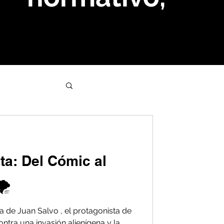
ta: Del Cómic al
️
 de Juan Salvo , el protagonista de
ontra una invasión alienígena y la