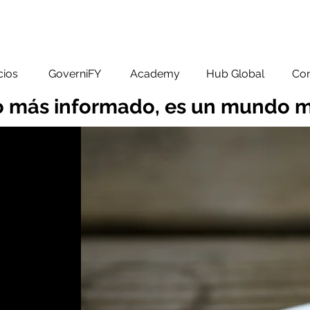
cios
GoverniFY
Academy
Hub Global
Con
 más informado, es un mundo m