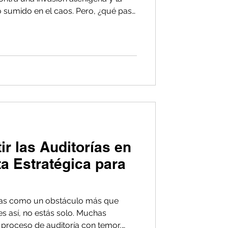
sumido en el caos. Pero, ¿qué pasa
etáfora al mundo empresarial?
nización enfrenta su propia
as inesperadas, incidentes de
cambiantes?
r las Auditorías en
a Estratégica para
rías como un obstáculo más que
s así, no estás solo. Muchas
 proceso de auditoría con temor,