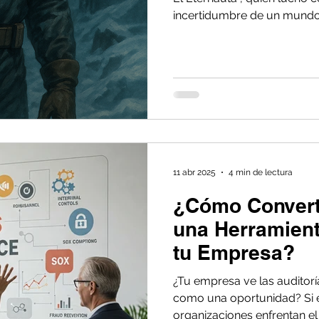
incertidumbre de un mundo 
cuando trasladamos esta m
¿Qué ocurre cuando tu orga
"nevada tóxica" de auditorí
seguridad o regulaciones 
11 abr 2025
4 min de lectura
¿Cómo Converti
una Herramient
tu Empresa?
¿Tu empresa ve las audito
como una oportunidad? Si e
organizaciones enfrentan el