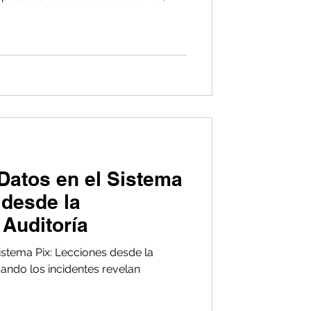
burocrático lleno de estrés,
in embargo, lo que muchas empresas
as auditorías bien gestionadas
a herramienta estratégica que
alece el cumplimiento normativo y
Datos en el Sistema
 desde la
 Auditoría
istema Pix: Lecciones desde la
ando los incidentes revelan