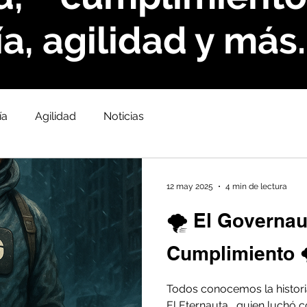
a, agilidad y más.
ía
Agilidad
Noticias
12 may 2025
4 min de lectura
🌪️ El Governau
Cumplimiento 
Todos conocemos la historia
El Eternauta , quien luchó c